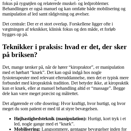
fokus på rygsøjlen og relaterede muskel- og ledproblemer.
Behandlingen er også manuel og kan omfatte både mobilisering og
manipulation af led samt rådgivning og øvelser.
Det centrale: Der er et stort overlap. Forskellene ligger ofte i
vægtningen af teknikker, klinisk fokus og den måde, et forløb
bygges op på.
Teknikker i praksis: hvad er det, der sker
på briksen?
Det, mange tænker på, når de hører “kiropraktor”, er manipulation
med et hørbart “knæk”. Det kan også indgå hos nogle
fysioterapeuter med relevant efteruddannelse, men det er typisk mere
forbundet med kiropraktisk tradition. Det betyder ikke, at kiropraktik
kun er knæk, eller at manuel behandling altid er “massage”. Begge
dele kan være meget præcist og målrettet.
Det afgørende er ofte dosering: Hvor kraftigt, hvor hurtigt, og hvor
meget du som patient er med til at styre bevægelsen.
Højhastighedsteknik (manipulation):
Hurtigt, kort tryk i et
led, nogle gange med et “knæk”.
Mobilisering:
Langsommere, gentagne bevægelser inden for