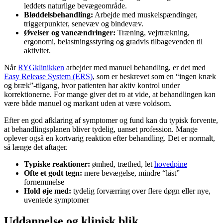
leddets naturlige bevægeområde.
Bløddelsbehandling:
Arbejde med muskelspændinger,
triggerpunkter, senevæv og bindevæv.
Øvelser og vaneændringer:
Træning, vejrtrækning,
ergonomi, belastningsstyring og gradvis tilbagevenden til
aktivitet.
Når
RYGklinikken
arbejder med manuel behandling, er det med
Easy Release System (ERS)
, som er beskrevet som en “ingen knæk
og bræk”-tilgang, hvor patienten har aktiv kontrol under
korrektionerne. For mange giver det ro at vide, at behandlingen kan
være både manuel og markant uden at være voldsom.
Efter en god afklaring af symptomer og fund kan du typisk forvente,
at behandlingsplanen bliver tydelig, uanset profession. Mange
oplever også en kortvarig reaktion efter behandling. Det er normalt,
så længe det aftager.
Typiske reaktioner:
ømhed, træthed, let
hovedpine
Ofte et godt tegn:
mere bevægelse, mindre “låst”
fornemmelse
Hold øje med:
tydelig forværring over flere døgn eller nye,
uventede symptomer
Uddannelse og klinisk blik