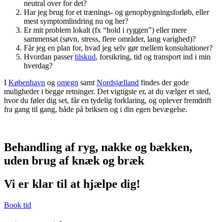
neutral over for det?
Har jeg brug for et trænings- og genopbygningsforløb, eller
mest symptomlindring nu og her?
Er mit problem lokalt (fx “hold i ryggen”) eller mere
sammensat (søvn, stress, flere områder, lang varighed)?
Får jeg en plan for, hvad jeg selv gør mellem konsultationer?
Hvordan passer
tilskud
, forsikring, tid og transport ind i min
hverdag?
I
København
og
omegn
samt
Nordsjælland
findes der gode
muligheder i begge retninger. Det vigtigste er, at du vælger et sted,
hvor du føler dig set, får en tydelig forklaring, og oplever fremdrift
fra gang til gang, både på briksen og i din egen bevægelse.
Behandling af ryg, nakke og bækken,
uden brug af knæk og bræk
Vi er klar til at hjælpe dig!
Book tid