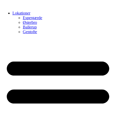
Videre
til
Lokationer
indhold
Espergærde
Østerbro
Ballerup
Gentofte