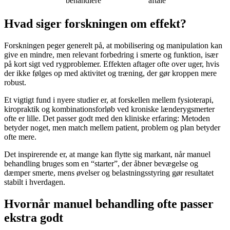
behandlere
aftale
Hvad siger forskningen om effekt?
Forskningen peger generelt på, at mobilisering og manipulation kan
give en mindre, men relevant forbedring i smerte og funktion, især
på kort sigt ved rygproblemer. Effekten aftager ofte over uger, hvis
der ikke følges op med aktivitet og træning, der gør kroppen mere
robust.
Et vigtigt fund i nyere studier er, at forskellen mellem fysioterapi,
kiropraktik og kombinationsforløb ved kroniske lænderygsmerter
ofte er lille. Det passer godt med den kliniske erfaring: Metoden
betyder noget, men match mellem patient, problem og plan betyder
ofte mere.
Det inspirerende er, at mange kan flytte sig markant, når manuel
behandling bruges som en “starter”, der åbner bevægelse og
dæmper smerte, mens øvelser og belastningsstyring gør resultatet
stabilt i hverdagen.
Hvornår manuel behandling ofte passer
ekstra godt