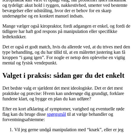
og tydeligt: akut hold i ryggen, nakkestivhed, smerter ved bestemte
bevægelser eller udstråling, hvor der er behov for en skarp
undersøgelse og en konkret manuel indsats.
Mange vælger også kiropraktor, fordi adgangen er enkel, og fordi de
tidligere har haft god respons på manipulation eller specifikke
ledteknikker.
Det er også et godt match, hvis du allerede ved, at du trives med den
type behandling, og du har tillid til, at en målrettet justering kan få
kroppen “i gang igen”. For nogle er netop den oplevelse en vigtig
mental og fysisk vendepunkt.
Valget i praksis: sådan gør du det enkelt
Det bedste valg er sjældent det mest ideologiske. Det er det mest
praktiske og præcise: Hvem kan undersøge dig grundigt, forklare
fundene klart, og bygge en plan du kan udføre?
Efter en kort afklaring af symptomer, varighed og eventuelle røde
flag kan du bruge disse
spørgsmål
til at vælge behandler og
forventningsafstemme:
Vil jeg gerne undgå manipulation med “knæk”, eller er jeg