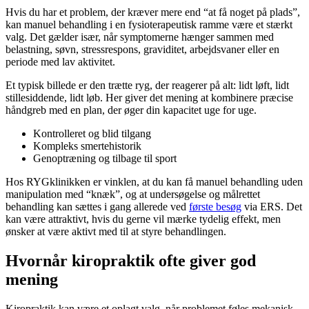
Hvis du har et problem, der kræver mere end “at få noget på plads”,
kan manuel behandling i en fysioterapeutisk ramme være et stærkt
valg. Det gælder især, når symptomerne hænger sammen med
belastning, søvn, stressrespons, graviditet, arbejdsvaner eller en
periode med lav aktivitet.
Et typisk billede er den trætte ryg, der reagerer på alt: lidt løft, lidt
stillesiddende, lidt løb. Her giver det mening at kombinere præcise
håndgreb med en plan, der øger din kapacitet uge for uge.
Kontrolleret og blid tilgang
Kompleks smertehistorik
Genoptræning og tilbage til sport
Hos RYGklinikken er vinklen, at du kan få manuel behandling uden
manipulation med “knæk”, og at undersøgelse og målrettet
behandling kan sættes i gang allerede ved
første besøg
via ERS. Det
kan være attraktivt, hvis du gerne vil mærke tydelig effekt, men
ønsker at være aktivt med til at styre behandlingen.
Hvornår kiropraktik ofte giver god
mening
Kiropraktik kan være et oplagt valg, når problemet føles mekanisk