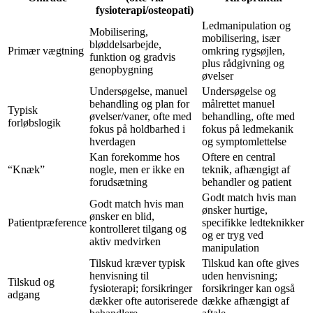
fysioterapi/osteopati)
Ledmanipulation og
Mobilisering,
mobilisering, især
bløddelsarbejde,
Primær vægtning
omkring rygsøjlen,
funktion og gradvis
plus rådgivning og
genopbygning
øvelser
Undersøgelse, manuel
Undersøgelse og
behandling og plan for
målrettet manuel
Typisk
øvelser/vaner, ofte med
behandling, ofte med
forløbslogik
fokus på holdbarhed i
fokus på ledmekanik
hverdagen
og symptomlettelse
Kan forekomme hos
Oftere en central
“Knæk”
nogle, men er ikke en
teknik, afhængigt af
forudsætning
behandler og patient
Godt match hvis man
Godt match hvis man
ønsker hurtige,
ønsker en blid,
Patientpræference
specifikke ledteknikker
kontrolleret tilgang og
og er tryg ved
aktiv medvirken
manipulation
Tilskud kræver typisk
Tilskud kan ofte gives
henvisning til
uden henvisning;
Tilskud og
fysioterapi; forsikringer
forsikringer kan også
adgang
dækker ofte autoriserede
dække afhængigt af