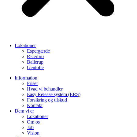
Lokationer
Espergærde
Østerbro
Ballerup
Gentofte
Information
Priser
Hvad vi behandler
Easy Release system (ERS)
Forsikring og tilskud
Kontakt
Dem vi er
Lokationer
Om os
Job
Vision