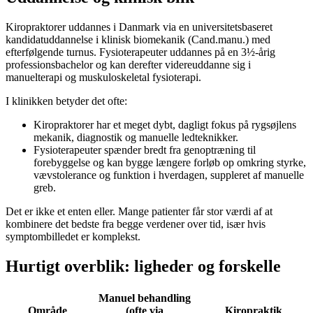
Kiropraktorer uddannes i Danmark via en universitetsbaseret
kandidatuddannelse i klinisk biomekanik (Cand.manu.) med
efterfølgende turnus. Fysioterapeuter uddannes på en 3½-årig
professionsbachelor og kan derefter videreuddanne sig i
manuelterapi og muskuloskeletal fysioterapi.
I klinikken betyder det ofte:
Kiropraktorer har et meget dybt, dagligt fokus på rygsøjlens
mekanik, diagnostik og manuelle ledteknikker.
Fysioterapeuter spænder bredt fra genoptræning til
forebyggelse og kan bygge længere forløb op omkring styrke,
vævstolerance og funktion i hverdagen, suppleret af manuelle
greb.
Det er ikke et enten eller. Mange patienter får stor værdi af at
kombinere det bedste fra begge verdener over tid, især hvis
symptombilledet er komplekst.
Hurtigt overblik: ligheder og forskelle
Manuel behandling
Område
(ofte via
Kiropraktik