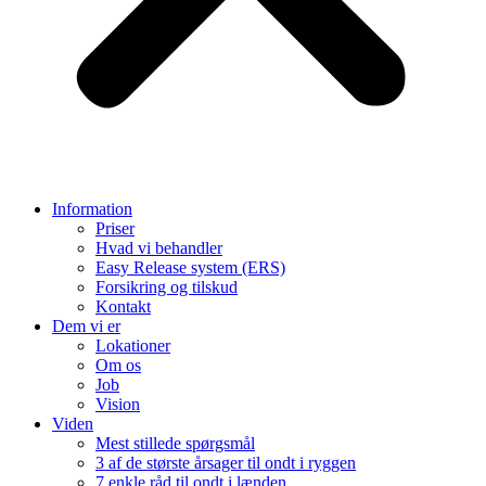
Information
Priser
Hvad vi behandler
Easy Release system (ERS)
Forsikring og tilskud
Kontakt
Dem vi er
Lokationer
Om os
Job
Vision
Viden
Mest stillede spørgsmål
3 af de største årsager til ondt i ryggen
7 enkle råd til ondt i lænden