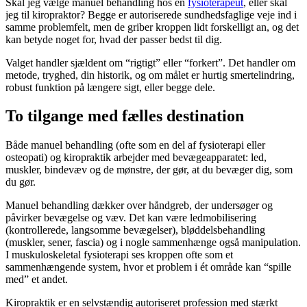
Skal jeg vælge manuel behandling hos en
fysioterapeut
, eller skal
jeg til kiropraktor? Begge er autoriserede sundhedsfaglige veje ind i
samme problemfelt, men de griber kroppen lidt forskelligt an, og det
kan betyde noget for, hvad der passer bedst til dig.
Valget handler sjældent om “rigtigt” eller “forkert”. Det handler om
metode, tryghed, din historik, og om målet er hurtig smertelindring,
robust funktion på længere sigt, eller begge dele.
To tilgange med fælles destination
Både manuel behandling (ofte som en del af fysioterapi eller
osteopati) og kiropraktik arbejder med bevægeapparatet: led,
muskler, bindevæv og de mønstre, der gør, at du bevæger dig, som
du gør.
Manuel behandling dækker over håndgreb, der undersøger og
påvirker bevægelse og væv. Det kan være ledmobilisering
(kontrollerede, langsomme bevægelser), bløddelsbehandling
(muskler, sener, fascia) og i nogle sammenhænge også manipulation.
I muskuloskeletal fysioterapi ses kroppen ofte som et
sammenhængende system, hvor et problem i ét område kan “spille
med” et andet.
Kiropraktik er en selvstændig autoriseret profession med stærkt